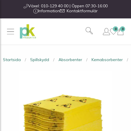
Växel: 010-129 40 00 | Öppen 07:30-16:00
Information
Kontaktformulär
0
0
Startsida
Spillskydd
Absorbenter
Kemabsorbenter