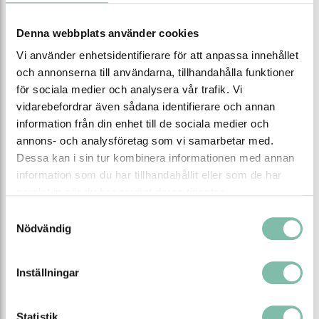
Antal/förp (st)
100
Denna webbplats använder cookies
Vi använder enhetsidentifierare för att anpassa innehållet
och annonserna till användarna, tillhandahålla funktioner
Tipsa
Ring oss
Maila oss
för sociala medier och analysera vår trafik. Vi
vidarebefordrar även sådana identifierare och annan
Ladda ner produktblad
information från din enhet till de sociala medier och
annons- och analysföretag som vi samarbetar med.
Dessa kan i sin tur kombinera informationen med annan
Relaterade produkter
information som du har tillhandahållit eller som de har
samlat in när du har använt deras tjänster.
Samtyckesval
Nödvändig
Inställningar
Statistik