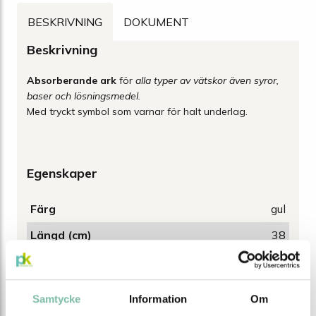
BESKRIVNING
DOKUMENT
Beskrivning
Absorberande ark
för
alla typer av vätskor även syror,
baser och lösningsmedel.
Med tryckt symbol som varnar för halt underlag.
Egenskaper
Färg
gul
Längd (cm)
38
Bredd (cm)
48
Kapacitet/förp (L)
ca 114
Samtycke
Information
Om
Tjocklek
Tjocka ark, 100 st