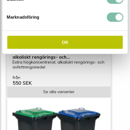
Marknadsföring
OK
Ecoren® MPX-80 Superkoncentrat,
alkaliskt rengörings- och
avfettningsmedel
Extra högkoncentrerat, alkaliskt rengörings- och
avfettningsmedel
från
550 SEK
Se alla varianter