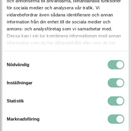
och annonserna till användarna, tillhandahålla funktioner
Absorbenten är tillverkad av polypropen och har ett
för sociala medier och analysera vår trafik. Vi
slitstarkt, luddfritt ytskikt av non-woven som ger extra
vidarebefordrar även sådana identifierare och annan
hållbarhet vid krävande användning.
information från din enhet till de sociala medier och
annons- och analysföretag som vi samarbetar med.
De tjocka arken passar särskilt bra för större spill,
Dessa kan i sin tur kombinera informationen med annan
kontinuerligt droppskydd vid maskiner samt som skydd
på arbetsbänkar och laboratoriemiljöer där hög
information som du har tillhandahållit eller som de har
absorptionskapacitet krävs.
samlat in när du har använt deras tjänster.
Samtyckesval
Punktsvetsade för maximal styrka och bästa
Nödvändig
absorptionsförmåga.
Egenskaper
Inställningar
Färg
Gul
Statistik
Material
Polypropen (PP)
Längd (cm)
50
Marknadsföring
Bredd (cm)
40