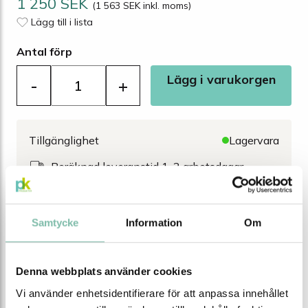
1 250 SEK
(1 563 SEK inkl. moms)
Lägg till i lista
Antal förp
Lägg i varukorgen
-
+
Tillgänglighet
Lagervara
Beräknad leveranstid 1-2 arbetsdagar
BESKRIVNING
Samtycke
Information
Om
Beskrivning
Denna webbplats använder cookies
Absorbent Spillify Kem tjocka ark är högabsorberande
kemabsorbenter som effektivt suger upp alla typer av
Vi använder enhetsidentifierare för att anpassa innehållet
vätskor, inklusive syror, baser och lösningsmedel.