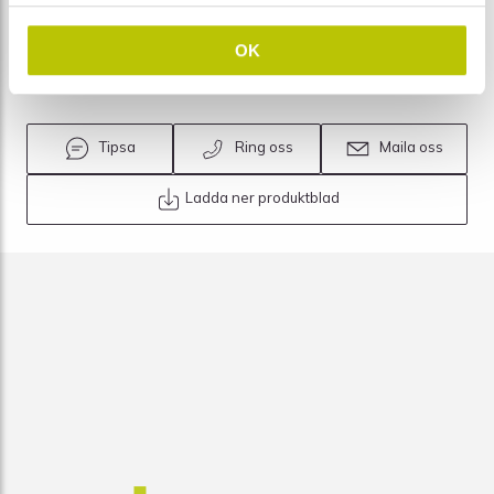
Tjocklek
Tjocka ark, 100 st
OK
Antal/förp (st)
100
Tipsa
Ring oss
Maila oss
Ladda ner produktblad