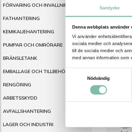
FÖRVARING OCH INVALLNING
Samtycke
FATHANTERING
BESKRI
Denna webbplats använder 
KEMIKALIEHANTERING
Beskri
Vi använder enhetsidentifierar
sociala medier och analysera 
PUMPAR OCH OMRÖRARE
Spillsky
till de sociala medier och a
snabb oc
med annan information som du 
BRÄNSLETANK
förvarin
för att 
EMBALLAGE OCH TILLBEHÖR
Samtyckesval
filtreras
Nödvändig
stabil gr
RENGÖRING
mattan få
ARBETSSKYDD
Tillve
Enkel
AVFALLSHANTERING
Plats
Öljett
LAGER OCH INDUSTRI
ligge