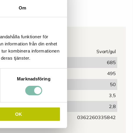
Om
Egenskaper
andahålla funktioner för
n information från din enhet
 tur kombinera informationen
Färg
Svart/gul
deras tjänster.
Längd (mm)
685
Bredd (mm)
495
Marknadsföring
Höjd (mm)
50
Vikt (kg)
3,5
Uppsamlingsvolym (L)
2,8
OK
EAN
0362260335842