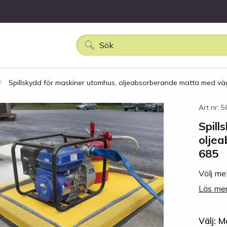
Spillskydd för maskiner utomhus, oljeabsorberande matta med vä
Art nr: 
Spill
olje
685
Välj mel
Läs mer
Välj: 