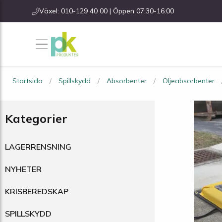
Växel: 010-129 40 00 | Öppen 07:30-16:00
Startsida
Spillskydd
Absorbenter
Oljeabsorbenter
Kategorier
LAGERRENSNING
NYHETER
KRISBEREDSKAP
SPILLSKYDD