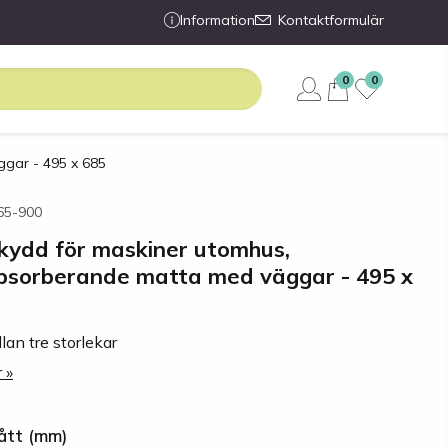
Information
Kontaktformulär
0
0
ggar - 495 x 685
565-900
skydd för maskiner utomhus,
absorberande matta med väggar - 495 x
lan tre storlekar
 »
Mått (mm)