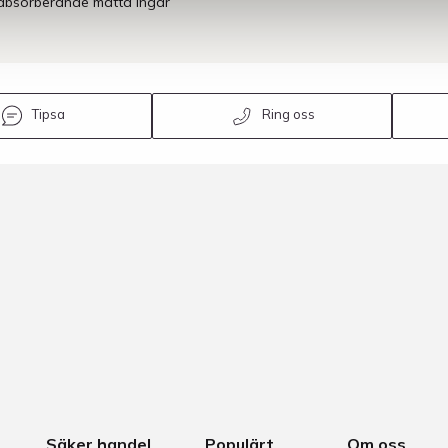
eabsorberande matta ingår
Tipsa
Ring oss
Säker handel
Populärt
Om oss