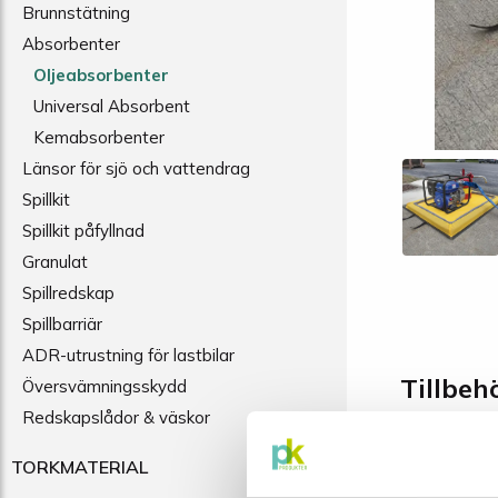
Brunnstätning
Absorbenter
Oljeabsorbenter
Universal Absorbent
Kemabsorbenter
Länsor för sjö och vattendrag
Spillkit
Spillkit påfyllnad
Granulat
Spillredskap
Spillbarriär
ADR-utrustning för lastbilar
Tillbeh
Översvämningsskydd
Redskapslådor & väskor
TORKMATERIAL