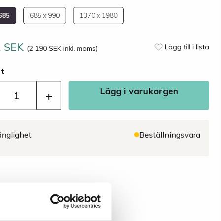
685
685 x 990
1370 x 1980
2 SEK
Lägg till i lista
(2 190 SEK inkl. moms)
st
Lägg i varukorgen
+
änglighet
Beställningsvara