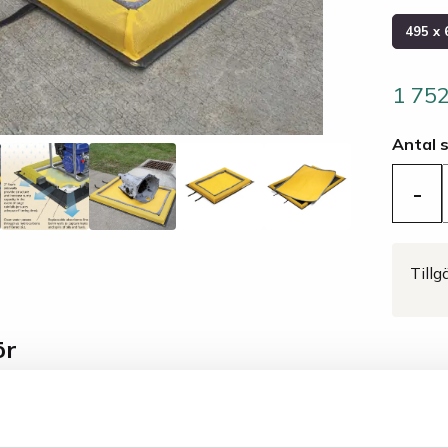
495 x 
1 75
Antal 
-
Tillg
ör
Spillskydd för
1 514 SEK
Lägg i varukorgen
maskiner utomhus -