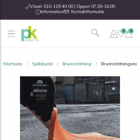
Växel: 010-129 40 00 | Öppen 07:30-16:00
Information
Kontaktformulär
0
0
Startsida
Spillskydd
Brunnstätning
Brunnstätningsmat