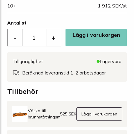
10+
1 912 SEK/st
Antal st
Lägg i varukorgen
-
+
Tillgänglighet
Lagervara
Beräknad leveranstid 1-2 arbetsdagar
Tillbehör
Väska till
525 SEK
Lägg i varukorgen
brunnstätningsmatta