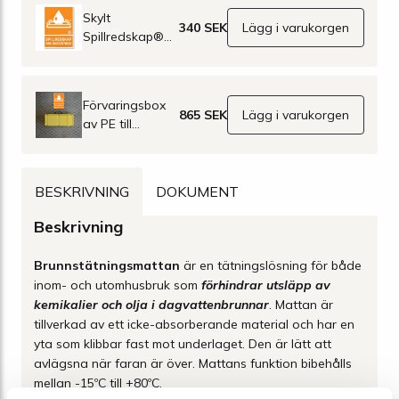
Skylt
340 SEK
Lägg i varukorgen
Spillredskap®
brunnstätning
A4 av aluminium
Förvaringsbox
865 SEK
Lägg i varukorgen
av PE till
brunnsmattor
BESKRIVNING
DOKUMENT
Beskrivning
Brunnstätningsmattan
är en tätningslösning för både
inom- och utomhusbruk som
förhindrar utsläpp av
kemikalier och olja i dagvattenbrunnar
. Mattan är
tillverkad av ett icke-absorberande material och har en
yta som klibbar fast mot underlaget. Den är lätt att
avlägsna när faran är över. Mattans funktion bibehålls
mellan -15ºC till +80ºC.