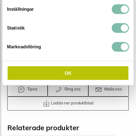
Material
Polyuretan (PUR)
Inställningar
Höjd (mm)
13
Längd (mm)
610
Statistik
Bredd (mm)
610
Vikt (kg)
7,5
Marknadsföring
Storlek
Large 610 x 610 mm
EAN
7340082700591
OK
Tipsa
Ring oss
Maila oss
Ladda ner produktblad
Relaterade produkter