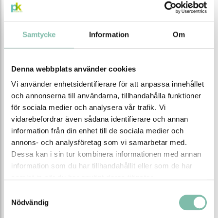
Till brunnsmattorna finns praktiska
väskor i vinyl
eller
boxar i plast
för förvaring då mattorna inte
används.
Samtycke
Information
Om
Modell 560015, som är 3 m lång, förvaras med
fördel i
Redskapslåda 250 L
Denna webbplats använder cookies
Testresultat: Vid 100° C under 24 timmar bibehöll
Vi använder enhetsidentifierare för att anpassa innehållet
brunnsmattorna sin form och tätningsförmåga, men vid
och annonserna till användarna, tillhandahålla funktioner
140° C blev produkten så pass mjuk att det finns risk att
för sociala medier och analysera vår trafik. Vi
den ”rinner” igenom gallret på dagvattenbrunnen som
vidarebefordrar även sådana identifierare och annan
den skall skydda. Mattan tål max 80° C vid långvarigt bruk
information från din enhet till de sociala medier och
för att hålla produkternas egenskaper. Brunnsmattorna är
annons- och analysföretag som vi samarbetar med.
till för akuta och tillfälliga lösningar och inte avsedda för
Dessa kan i sin tur kombinera informationen med annan
långvarigt bruk.
information som du har tillhandahållit eller som de har
Egenskaper
samlat in när du har använt deras tjänster.
Samtyckesval
Färg
Orange
Nödvändig