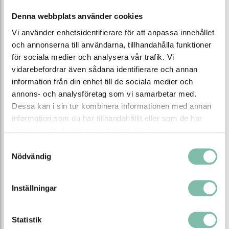
från
Denna webbplats använder cookies
8 200 SEK
6 916 SEK
Vi använder enhetsidentifierare för att anpassa innehållet
Se alla varianter
Produktinformation
och annonserna till användarna, tillhandahålla funktioner
för sociala medier och analysera vår trafik. Vi
vidarebefordrar även sådana identifierare och annan
information från din enhet till de sociala medier och
annons- och analysföretag som vi samarbetar med.
Dessa kan i sin tur kombinera informationen med annan
information som du har tillhandahållit eller som de har
samlat in när du har använt deras tjänster.
Avspärrningsläns
Skärmläns
Samtyckesval
Junior,
ECOFLEX,
Nödvändig
hopkopplingsbar
välj mellan två längder
förhindrar
hopkopplingsbar, välj
mellan 3 höjder
spridning av
oljespill
Inställningar
från
från
17 114 SEK
25 995 SEK
Se alla varianter
Se alla varianter
Statistik