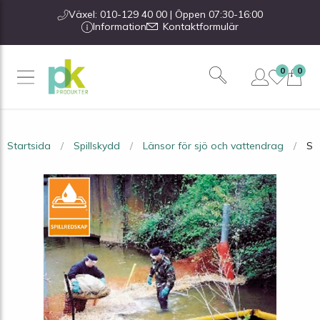
Växel: 010-129 40 00 | Öppen 07:30-16:00
Information
Kontaktformulär
0
0
Startsida
Spillskydd
Länsor för sjö och vattendrag
Sk