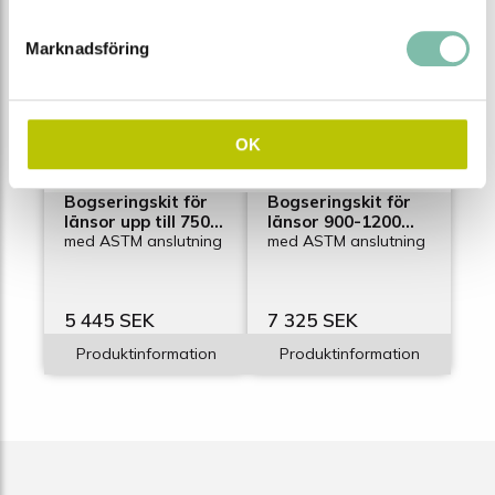
Marknadsföring
OK
Bogseringskit för
Bogseringskit för
länsor upp till 750
länsor 900-1200
mm höga
med ASTM anslutning
mm höga
med ASTM anslutning
5 445 SEK
7 325 SEK
Produktinformation
Produktinformation