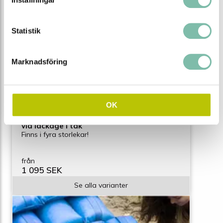
Statistik
Marknadsföring
OK
Presenning för uppsamling och avledare
vid läckage i tak
Finns i fyra storlekar!
från
1 095 SEK
Se alla varianter