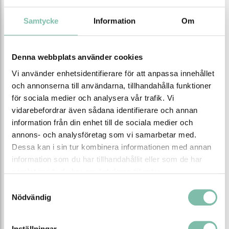
Djup (mm)
750
Samtycke
Information
Om
Höjd (mm)
745
EAN
7340082710545
Denna webbplats använder cookies
Vi använder enhetsidentifierare för att anpassa innehållet
Tipsa
Ring oss
Maila oss
och annonserna till användarna, tillhandahålla funktioner
för sociala medier och analysera vår trafik. Vi
Ladda ner produktblad
vidarebefordrar även sådana identifierare och annan
information från din enhet till de sociala medier och
annons- och analysföretag som vi samarbetar med.
Relaterade produkter
Dessa kan i sin tur kombinera informationen med annan
information som du har tillhandahållit eller som de har
samlat in när du har använt deras tjänster.
Samtyckesval
Nödvändig
Inställningar