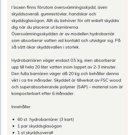
I boxen finns förutom översvämningsskydd, även
skyddsoverall, gummistövlar, handskar och
skyddsglasögon. Allt du behöver för att enkelt skydda
dig när du placerar ut barriärerna.
Översvämningsskydden är av modellen hydrobarriär
som absorberar vatten vid kontakt och utvidgar sig. På
så sätt ökar skyddsvallen i storlek.
Hydrobarriären väger endast 0,5 kg, men absorberar
upp till hela 20 liter vatten inom loppet av 2-3 minuter.
Den fulla barriären väger då 20 kg och behåller denna
vikt i ca tre månader. Skyddet är tillverkat av FSC wood
och superabsorberande polymer (SAP) – material som är
komposterbart efter 6 månader.
Innehåller
60 st hydrobarriärer (3 kart)
1 par skyddsglasögon
1 st skyddsoverall