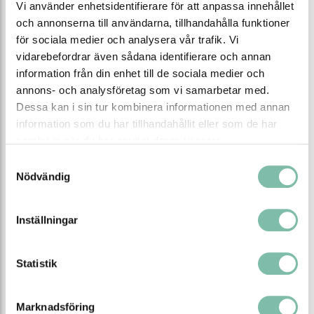
Vattenbredd (mm)
450
Vi använder enhetsidentifierare för att anpassa innehållet
och annonserna till användarna, tillhandahålla funktioner
Vattendjup (mm)
50
för sociala medier och analysera vår trafik. Vi
vidarebefordrar även sådana identifierare och annan
Absorption (L)
15-20
information från din enhet till de sociala medier och
Kart/pall
20
annons- och analysföretag som vi samarbetar med.
Dessa kan i sin tur kombinera informationen med annan
Vikt efter användning (kg)
15-20
information som du har tillhandahållit eller som de har
Vikt före användning (kg)
0,5
samlat in när du har använt deras tjänster.
Antal/förp (st)
20
Samtyckesval
Nödvändig
EAN
5060286080047
Inställningar
Tipsa
Ring oss
Maila oss
Statistik
Ladda ner produktblad
Marknadsföring