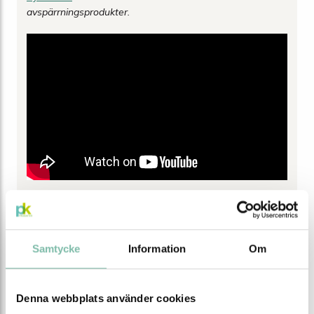
avspärrningsprodukter.
Egenskaper
Färg
Blå
Samtycke
Information
Om
Längd (mm)
600
Bredd (mm)
480
Denna webbplats använder cookies