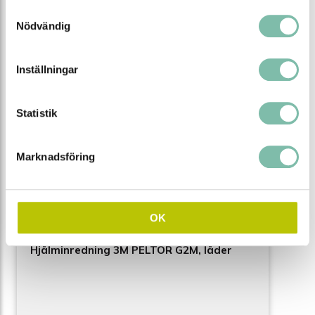
Samtyckesval
NYHET!
Nödvändig
Inställningar
Statistik
Marknadsföring
OK
Hjälminredning 3M PELTOR G2M, läder