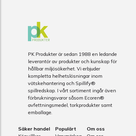
PK Produkter är sedan 1988 en ledande
leverantör av produkter och kunskap för
hållbar miljösäkerhet. Vi erbjuder
kompletta helhetslösningar inom
vätskehantering och Spillify®
spillredskap. I vårt sortiment ingår även
förbrukningsvaror såsom Ecoren®
avfettningsmedel, torkprodukter samt
emballage.
Säker handel
Populärt
Om oss
Köpvillkor
Varumärken
Om oss