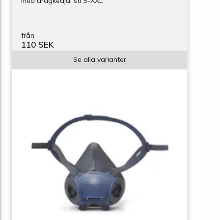
med dragkedja, stl S-XXL
från
110 SEK
Se alla varianter