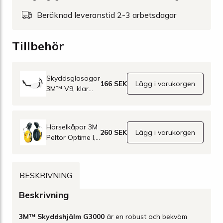
Beräknad leveranstid 2-3 arbetsdagar
Tillbehör
Skyddsglasögon
166 SEK
Lägg i varukorgen
3M™ V9, klar
lins
Hörselkåpor 3M
260 SEK
Lägg i varukorgen
Peltor Optime I,
gul, för
hjälmmontage
BESKRIVNING
Beskrivning
3M™ Skyddshjälm G3000
är en robust och bekväm