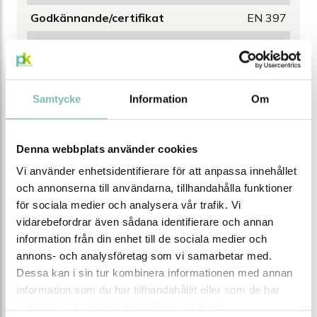
Godkännande/certifikat
EN 397
Svettband
Ja
Upphängning
6-punkt
Material
ABS (akrylnitrilbutadienstyren)
Samtycke
Information
Om
Storlek
54-62
EAN
7318640053649
Denna webbplats använder cookies
Vi använder enhetsidentifierare för att anpassa innehållet
och annonserna till användarna, tillhandahålla funktioner
Tipsa
Ring oss
Maila oss
för sociala medier och analysera vår trafik. Vi
vidarebefordrar även sådana identifierare och annan
Ladda ner produktblad
information från din enhet till de sociala medier och
annons- och analysföretag som vi samarbetar med.
Dessa kan i sin tur kombinera informationen med annan
Relaterade produkter
information som du har tillhandahållit eller som de har
samlat in när du har använt deras tjänster.