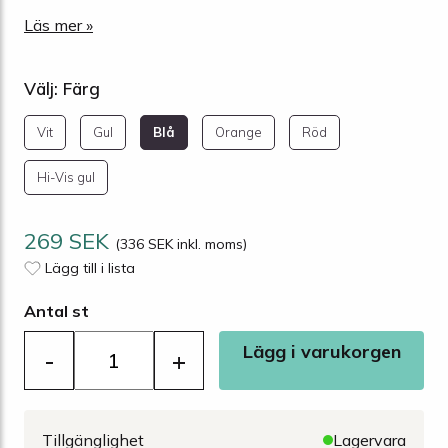
Läs mer »
Välj: Färg
Vit
Gul
Blå
Orange
Röd
Hi-Vis gul
269 SEK
(336 SEK inkl. moms)
Lägg till i lista
Antal st
Lägg i varukorgen
-
+
Tillgänglighet
Lagervara