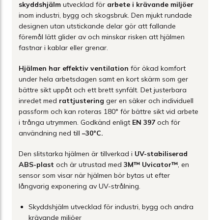
skyddshjälm
utvecklad för
arbete i krävande miljöer
inom industri, bygg och skogsbruk. Den mjukt rundade
designen utan utstickande delar gör att fallande
föremål lätt glider av och minskar risken att hjälmen
fastnar i kablar eller grenar.
Hjälmen har effektiv ventilation
för ökad komfort
under hela arbetsdagen samt en kort skärm som ger
bättre sikt uppåt och ett brett synfält. Det justerbara
inredet med
rattjustering
ger en säker och individuell
passform och kan roteras 180° för bättre sikt vid arbete
i trånga utrymmen. Godkänd enligt
EN 397
och för
användning ned till
–30°C.
Den slitstarka hjälmen är tillverkad i
UV-stabiliserad
ABS-plast
och är utrustad med
3M™ Uvicator™
, en
sensor som visar när hjälmen bör bytas ut efter
långvarig exponering av UV-strålning.
Skyddshjälm utvecklad för industri, bygg och andra
krävande miljöer