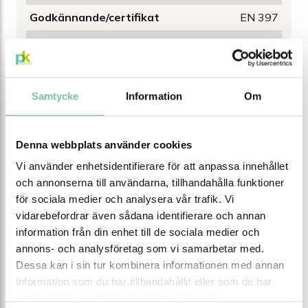
Godkännande/certifikat
EN 397
Svettband
Ja
Upphängning
6-punkt
Material
ABS (akrylnitrilbutadienstyren)
Samtycke
Information
Om
Storlek
54-62
EAN
7318640053700
Denna webbplats använder cookies
Vi använder enhetsidentifierare för att anpassa innehållet
och annonserna till användarna, tillhandahålla funktioner
Tipsa
Ring oss
Maila oss
för sociala medier och analysera vår trafik. Vi
vidarebefordrar även sådana identifierare och annan
Ladda ner produktblad
information från din enhet till de sociala medier och
annons- och analysföretag som vi samarbetar med.
Dessa kan i sin tur kombinera informationen med annan
Relaterade produkter
information som du har tillhandahållit eller som de har
samlat in när du har använt deras tjänster.