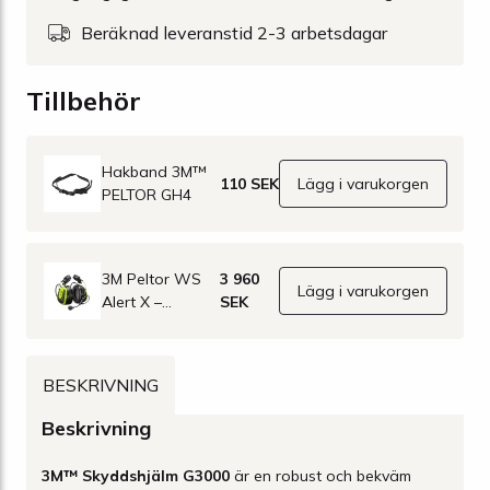
Beräknad leveranstid 2-3 arbetsdagar
Tillbehör
Hakband 3M™
110 SEK
Lägg i varukorgen
PELTOR GH4
3M Peltor WS
3 960
Lägg i varukorgen
Alert X –
SEK
Bluetooth-
hörselkåpa för
hjälmmontage
BESKRIVNING
Beskrivning
3M™ Skyddshjälm G3000
är en robust och bekväm