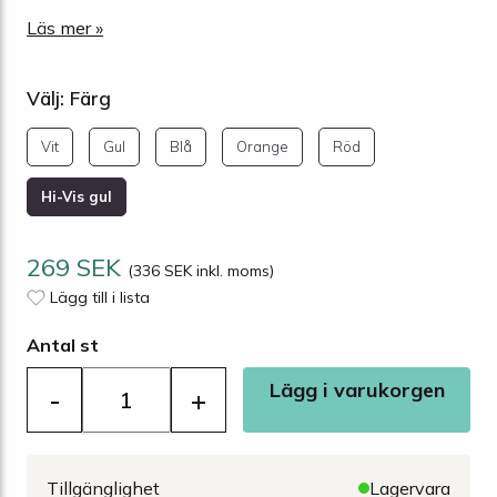
Läs mer »
Välj: Färg
Vit
Gul
Blå
Orange
Röd
Hi-Vis gul
269 SEK
(336 SEK inkl. moms)
Lägg till i lista
Antal st
Lägg i varukorgen
-
+
Tillgänglighet
Lagervara