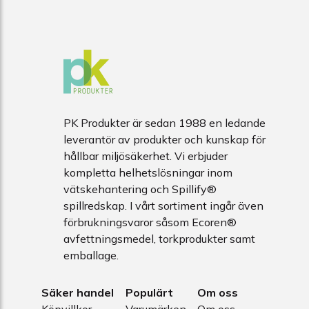
PK Produkter är sedan 1988 en ledande
leverantör av produkter och kunskap för
hållbar miljösäkerhet. Vi erbjuder
kompletta helhetslösningar inom
vätskehantering och Spillify®
spillredskap. I vårt sortiment ingår även
förbrukningsvaror såsom Ecoren®
avfettningsmedel, torkprodukter samt
emballage.
Säker handel
Populärt
Om oss
Köpvillkor
Varumärken
Om oss