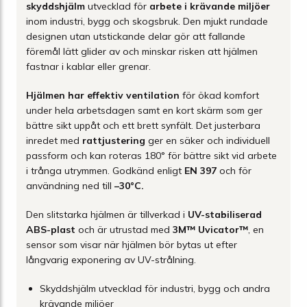
skyddshjälm
utvecklad för
arbete i krävande miljöer
inom industri, bygg och skogsbruk. Den mjukt rundade
designen utan utstickande delar gör att fallande
föremål lätt glider av och minskar risken att hjälmen
fastnar i kablar eller grenar.
Hjälmen har effektiv ventilation
för ökad komfort
under hela arbetsdagen samt en kort skärm som ger
bättre sikt uppåt och ett brett synfält. Det justerbara
inredet med
rattjustering
ger en säker och individuell
passform och kan roteras 180° för bättre sikt vid arbete
i trånga utrymmen. Godkänd enligt
EN 397
och för
användning ned till
–30°C.
Den slitstarka hjälmen är tillverkad i
UV-stabiliserad
ABS-plast
och är utrustad med
3M™ Uvicator™
, en
sensor som visar när hjälmen bör bytas ut efter
långvarig exponering av UV-strålning.
Skyddshjälm utvecklad för industri, bygg och andra
krävande miljöer