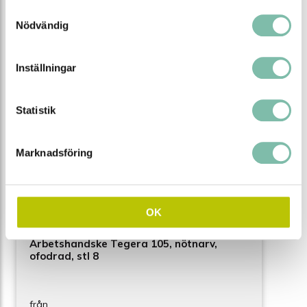
Samtyckesval
Nödvändig
Inställningar
Statistik
Marknadsföring
OK
Arbetshandske Tegera 105, nötnarv,
ofodrad, stl 8
från