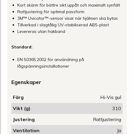
Kort skärm för bättre sikt uppåt och maximalt synfält
Rattjustering för optimal passform
3M™ Uvicator™-sensor visar när hjälmen ska bytas
Tillverkad i slagtålig UV-stabiliserad ABS-plast
Levereras utan hakband
Standard:
EN 50365:2002 för användning på
lågspänningsinstallationer
Egenskaper
Färg
Hi-Vis gul
Vikt (g)
310
Justering
Rattjustering
Ventilation
Ja