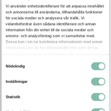
För obegränsad lagring av brandfarliga vätskor
Vi använder enhetsidentifierare för att anpassa innehållet
(H224-226)
och annonserna till användarna, tillhandahålla funktioner
Brandklass 90 minuter (EI 90 min. enligt SS EN 14470-
för sociala medier och analysera vår trafik. Vi
1)
vidarebefordrar även sådana identifierare och annan
Utrustat med 1 hyllplan och ett vätsketätt golvkar
information från din enhet till de sociala medier och
med hålplåtslock
annons- och analysföretag som vi samarbetar med.
Speciellt framtaget för lagring av mindre behållare
Dessa kan i sin tur kombinera informationen med annan
Dörrar med cylinderlås samt automatisk
dörrstängning vid brand
information som du har tillhandahållit eller som de har
Utrustad med justeringshjälpmedel för smidig
samlat in när du har använt deras tjänster.
placering på ojämnt underlag
Samtyckesval
Skåpet är förberett för teknisk ventilation
Nödvändig
Egenskaper
Inställningar
Färg
Gul
Statistik
Material
Stålplåt
Innermått bredd (mm)
450