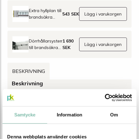
Extra hyllplan till
543 SEK
Lägg i varukorgen
brandsäkra
kemikalieskåp
Edition 600 mm
Dörrhållarsystem
1 690
Lägg i varukorgen
till brandsäkra
SEK
skåp Edition 600
mm
BESKRIVNING
Beskrivning
Brandsäkert kemikalieskåp Edition G-600-FL, med 1
hyllplan är ett brandklassat skåp med 90 minuters
brandskydd för säker förvaring av brandfarliga ämnen.
Samtycke
Information
Om
Den invändiga ytan har en kemiskt mycket
motståndskraftig samt lättskött plastbeläggning. Skåpet
har även jordningsanslutning.
Denna webbplats använder cookies