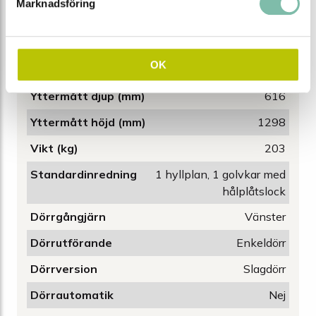
Marknadsföring
Innermått djup (mm)
524
Innermått höjd (mm)
1072
OK
Yttermått bredd (mm)
596
Yttermått djup (mm)
616
Yttermått höjd (mm)
1298
Vikt (kg)
203
Standardinredning
1 hyllplan, 1 golvkar med
hålplåtslock
Dörrgångjärn
Vänster
Dörrutförande
Enkeldörr
Dörrversion
Slagdörr
Dörrautomatik
Nej