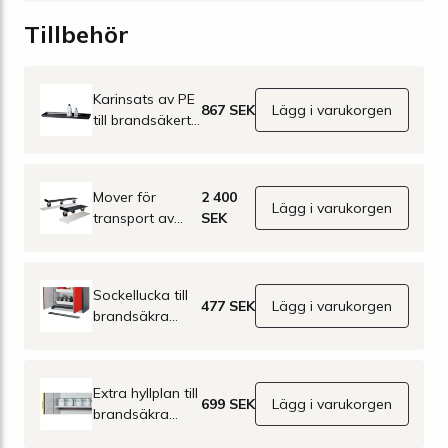
Tillbehör
Karinsats av PE
867 SEK
Lägg i varukorgen
till brandsäkert
skåp 1200 mm,
svart
Mover för
2 400
Lägg i varukorgen
transport av
SEK
skåp
Sockellucka till
477 SEK
Lägg i varukorgen
brandsäkra
skåp GF-serien,
bredd 1200 mm
Extra hyllplan till
699 SEK
Lägg i varukorgen
brandsäkra
kemikalieskåp