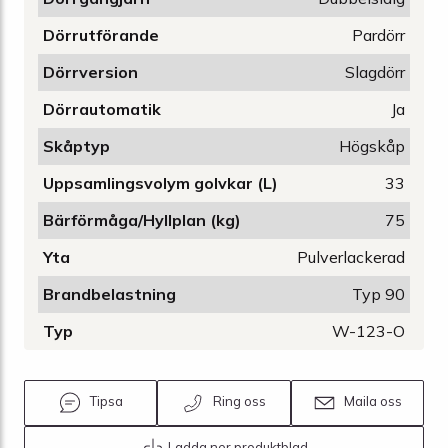
Dörrutförande
Pardörr
Dörrversion
Slagdörr
Dörrautomatik
Ja
Skåptyp
Högskåp
Uppsamlingsvolym golvkar (L)
33
Bärförmåga/Hyllplan (kg)
75
Yta
Pulverlackerad
Brandbelastning
Typ 90
Typ
W-123-O
Tipsa
Ring oss
Maila oss
Ladda ner produktblad