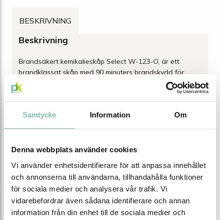
Edition 1200 mm
BESKRIVNING
Beskrivning
Brandsäkert kemikalieskåp Select W-123-O, är ett
brandklassat skåp med 90 minuters brandskydd för
säker förvaring av brandfarliga ämnen. Skåpet öppnas
med en bekväm och smidig One-Touch-funktion som
kräver minimal ansträngning. Skåpet har
Samtycke
Information
Om
frånluftsanslutning och det är av en stabil konstruktion
med reptålig strukturlackering, det är försett med 3
hyllplan samt ett vätsketätt golvkar.
Denna webbplats använder cookies
För obegränsad lagring av brandfarliga vätskor
Vi använder enhetsidentifierare för att anpassa innehållet
(H224-226)
och annonserna till användarna, tillhandahålla funktioner
Brandklass 90 minuter (EI 90 min enligt SS EN 14470-
för sociala medier och analysera vår trafik. Vi
1)
vidarebefordrar även sådana identifierare och annan
3 hyllplan som är justerbara i höjdled
Modern design i två färger: grå skåpstomme, och välj
information från din enhet till de sociala medier och