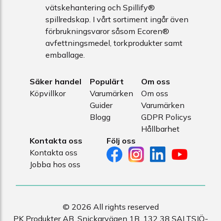
vätskehantering och Spillify®
spillredskap. I vårt sortiment ingår även
förbrukningsvaror såsom Ecoren®
avfettningsmedel, torkprodukter samt
emballage.
Säker handel
Populärt
Om oss
Köpvillkor
Varumärken
Om oss
Guider
Varumärken
Blogg
GDPR Policys
Hållbarhet
Kontakta oss
Följ oss
Kontakta oss
Jobba hos oss
© 2026 All rights reserved
PK Produkter AB, Snickarvägen 1B, 132 38 SALTSJÖ-