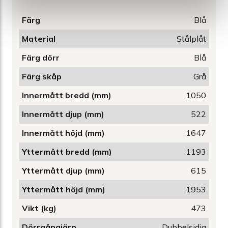
Färg
Blå
Material
Stålplåt
Färg dörr
Blå
Färg skåp
Grå
Innermått bredd (mm)
1050
Innermått djup (mm)
522
Innermått höjd (mm)
1647
Yttermått bredd (mm)
1193
Yttermått djup (mm)
615
Yttermått höjd (mm)
1953
Vikt (kg)
473
Dörrgångjärn
Dubbelsidig